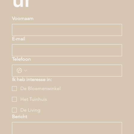
Voornaam
E-mail
Telefoon
Ik heb interesse in:
De Bloemenwinkel
Het Tuinhuis
De Living
Bericht