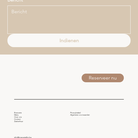
Indienen
Reserveer nu
Brasserie
Privacybeleid
Menu
Algemene voorwaarden
Over ons
Contact
Zaalverhuur
info@brasserieflor.be